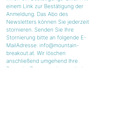
einem Link zur Bestätigung der
Anmeldung. Das Abo des
Newsletters können Sie jederzeit
stornieren. Senden Sie Ihre
Stornierung bitte an folgende E-
MailAdresse:
info@mountain-
breakout.at
. Wir löschen
anschließend umgehend Ihre
Daten im Zusammenhang mit dem
Newsletter-Versand. Durch diesen
Widerruf wird die Rechtmäßigkeit
der aufgrund der Zustimmung bis
zum Widerruf erfolgten
Verarbeitung nicht berührt.
Sie haben bezüglich Ihrer bei uns
gespeicherten Daten grundsätzlich
das Recht auf Auskunft,
Berichtigung, Löschung,